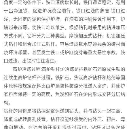
角度一定的条件下，铁口深度增长时，铁口通道稳定，有利
于出净渣铁，促进炉况稳定顺行，铁口过浅的危害:铁口过
浅，无固定的泥包保护炉墙，在渣铁的冲刷侵蚀作用下，炉
墙越来越薄，使铁口难以维护。根据钻孔时采用的钻进加压
方式不同，钻杆分为三种类型，摩擦加压式钻杆、机锁加压
式钻杆和组合加压式钻杆。容易造成铁水穿透残余的砖衬而
烧坏冷却壁，甚至发生铁口或炉缸烧芽等重大恶性事故，铁
口过浅，出铁时往往发生。
高炉冶炼过程:高炉钻杆炉冶炼是把铁矿石还原成生铁的
连续生高炉钻杆产过程，铁矿石，焦炭高炉钻杆和熔剂等固
体原料按规定配料比由炉顶装料装臵分批送入高炉，并使炉
喉料面保持一定的高度，焦炭和矿石在炉内形成交替分层结
构。
钻杆的用途是将钻探泥浆运送到钻头，并与钻头一起提高、
降低或旋转底孔装置。钻杆须能够承受的内外压、扭曲、弯
曲和振动。在油气的开采和提炼过程中，钻杆可以多次使